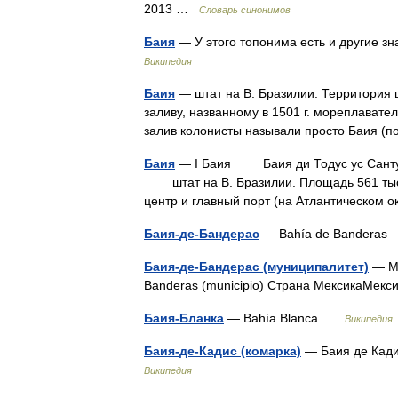
2013 …
Словарь синонимов
Баия
— У этого топонима есть и другие зн
Википедия
Баия
— штат на В. Бразилии. Территория ш
заливу, названному в 1501 г. мореплавател
залив колонисты называли просто Баия (
Баия
— I Баия Баия ди Тодус ус Сантус, 
штат на В. Бразилии. Площадь 561 тыс. 
центр и главный порт (на Атлантическом 
Баия-де-Бандерас
— Bahía de Banderas 
Баия-де-Бандерас (муниципалитет)
— Му
Banderas (municipio) Страна МексикаМек
Баия-Бланка
— Bahía Blanca …
Википедия
Баия-де-Кадис (комарка)
— Баия де Кади
Википедия