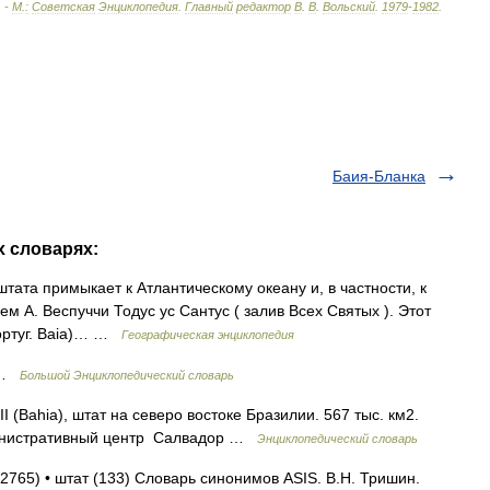
. -
М
.
:
Советская
Энциклопедия
.
Главный
редактор
В
.
В
.
Вольский
.
1979
-
1982
.
Баия-Бланка
х словарях:
тата примыкает к Атлантическому океану и, в частности, к
ем А. Веспуччи Тодус ус Сантус ( залив Всех Святых ). Этот
португ. Baia)… …
Географическая энциклопедия
р …
Большой Энциклопедический словарь
I (Bahia), штат на северо востоке Бразилии. 567 тыс. км2.
дминистративный центр Салвадор …
Энциклопедический словарь
(2765) • штат (133) Словарь синонимов ASIS. В.Н. Тришин.