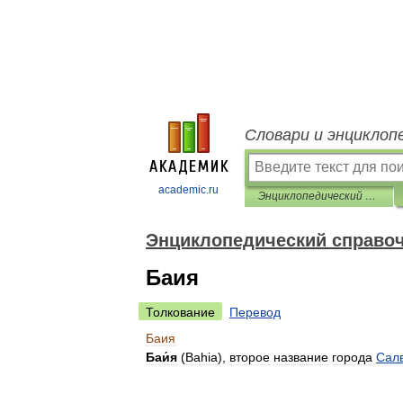
Словари и энциклоп
academic.ru
Энциклопедический справочник «Латинская Америка»
Энциклопедический справоч
Баия
Толкование
Перевод
Баия
Баи́я
(
Bahia
),
второе
название
города
Сал