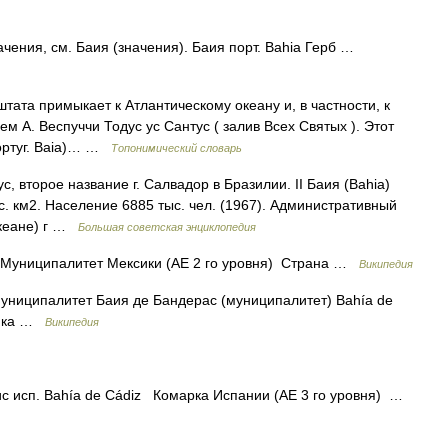
ачения, см. Баия (значения). Баия порт. Bahia Герб …
тата примыкает к Атлантическому океану и, в частности, к
ем А. Веспуччи Тодус ус Сантус ( залив Всех Святых ). Этот
португ. Baia)… …
Топонимический словарь
второе название г. Салвадор в Бразилии. II Баия (Bahia)
км2. Население 6885 тыс. чел. (1967). Административный
океане) г …
Большая советская энциклопедия
Муниципалитет Мексики (АЕ 2 го уровня) Страна …
Википедия
ниципалитет Баия де Бандерас (муниципалитет) Bahía de
сика …
Википедия
с исп. Bahía de Cádiz Комарка Испании (АЕ 3 го уровня) …