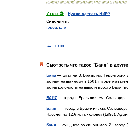
Энциклопедический
справочник
«
Латинская
Америка
»
Игры ⚽
Нужно сделать НИР?
Синонимы
:
город
,
штат
Баия
Смотреть что такое "Баия" в други
Баия
— штат на В. Бразилии. Территория ш
заливу, названному в 1501 г. мореплавател
залив колонисты называли просто Баия (
БАИЯ
— город в Бразилии, см. Салвадо
Баия
— I город в Бразилии; см. Салвадор. I
Население 12,6 млн. человек (1995). А
баия
— сущ., кол во синонимов: 2 • город 