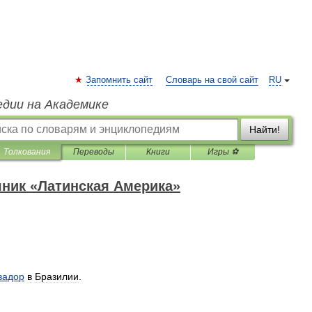
Запомнить сайт
Словарь на свой сайт
RU
едии на Академике
Найти!
Толкования
Переводы
Книги
Игры ⚽
ник «Латинская Америка»
вадор
в
Бразилии
.