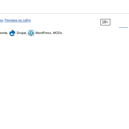
ка
,
Реклама на сайте
18+
omla,
Drupal,
WordPress, MODx.